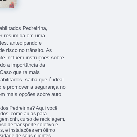
bilitados Pedreirina,
ser resumida em uma
tes, antecipando e
 risco no trânsito. As
nte incluem instruções sobre
do a importância da
 Caso queira mais
bilitados, saiba que é ideal
o e promover a segurança no
 com mais opções sobre auto
tados Pedreirina? Aqui você
idos, como aulas para
agem cnh, curso de reciclagem,
so de transporte coletivo e
, e instalações em ótimo
sidade de seus clientes,