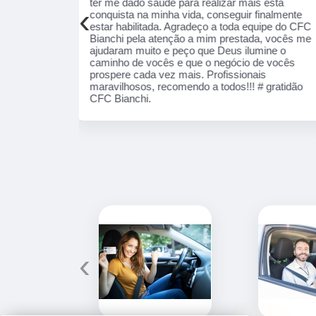
ais está
público em geral. Adorei, pessoal muito
‹
 finalmente
profissional em tudo, excelentes instrutores,
equipe do CFC
nota 1000!!
ada, vocês me
lumine o
 de vocês
nais
! # gratidão
‹