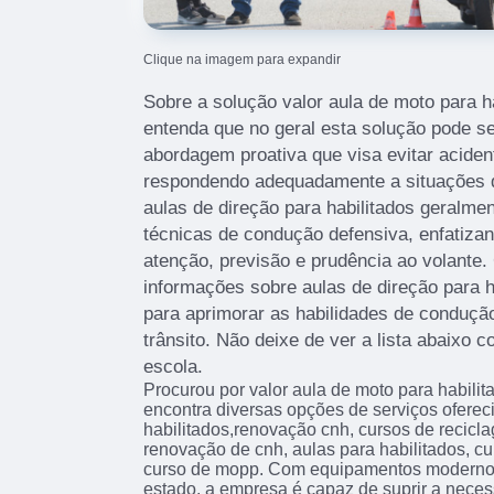
Clique na imagem para expandir
Sobre a solução valor aula de moto para ha
entenda que no geral esta solução pode 
abordagem proativa que visa evitar aciden
respondendo adequadamente a situações de
aulas de direção para habilitados geralme
técnicas de condução defensiva, enfatizan
atenção, previsão e prudência ao volante.
informações sobre aulas de direção para ha
para aprimorar as habilidades de conduçã
trânsito. Não deixe de ver a lista abaixo
escola.
Procurou por valor aula de moto para habili
encontra diversas opções de serviços oferec
habilitados,renovação cnh, cursos de recicl
renovação de cnh, aulas para habilitados, cur
curso de mopp. Com equipamentos modernos
estado, a empresa é capaz de suprir a neces