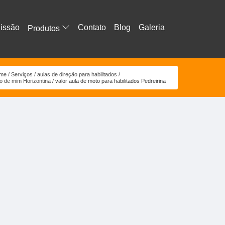
issão
Contato
Blog
Galeria
Produtos
me
Serviços
aulas de direção para habilitados
to de mim Horizontina
valor aula de moto para habilitados Pedreirina