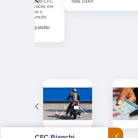
equipe do CFC
nota 1000!!
ada, vocês me
lumine o
 de vocês
nais
! # gratidão
‹
CFC Bianchi