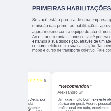
PRIMEIRAS HABILITAÇÕES
Se você está à procura de uma empresa q
emissão das primeiras habilitações, aprov
agora mesmo com a equipe de atendiment
Ao entrar em contato conosco, você poderá e
estamos à sua disposição, através de um at
comprometido com a sua satisfação. També
mopp e curso de transporte coletivo. Fale co
☆☆☆☆☆
☆☆☆☆☆
5
"Recomendo!!"
Alexsandro Sr
te a Deus, por
Um lugar muito bom, exelente atendimento ao
ais está
público em geral. Adorei, pessoal muito
‹
 finalmente
profissional em tudo, excelentes instrutores,