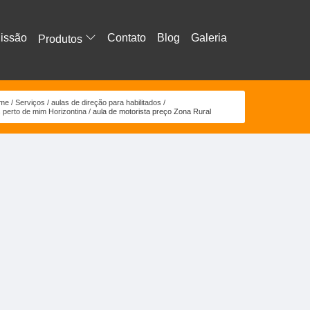
issão
Contato
Blog
Galeria
Produtos
me
Serviços
aulas de direção para habilitados
s perto de mim Horizontina
aula de motorista preço Zona Rural