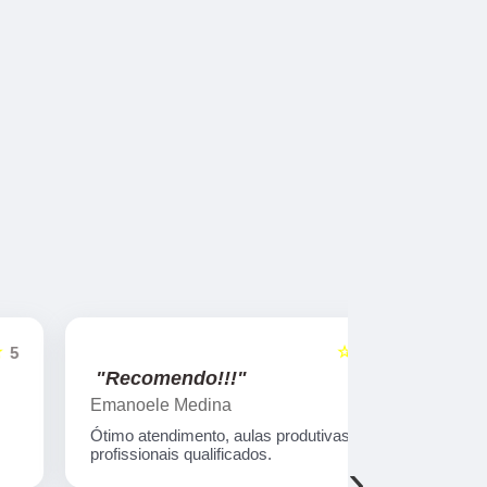
☆☆☆☆☆
5
"Recomendo!!!"
"Super 
Emanoele Medina
Juliana Ca
Ótimo atendimento, aulas produtivas e
Gostaria de
profissionais qualificados.
ter me dado
›
conquista n