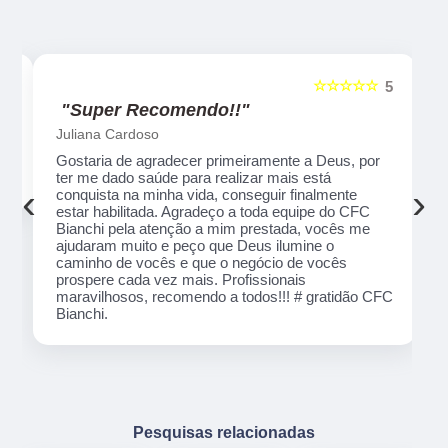
☆☆☆☆☆
5
5
"Recomendo!!"
Alexsandro Sr
Um lugar muito bom, exelente atendimento ao
público em geral. Adorei, pessoal muito profissional
‹
›
em tudo, excelentes instrutores, nota 1000!!
o
ue
e
Pesquisas relacionadas