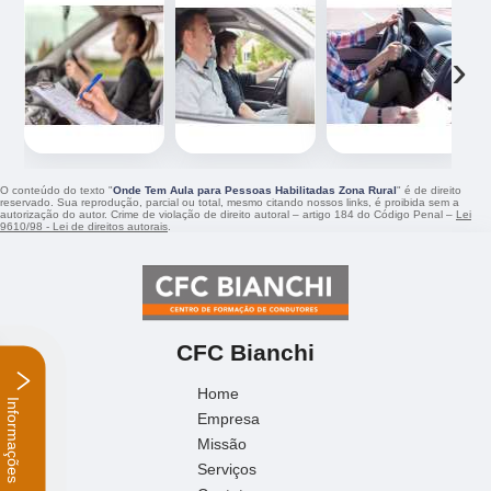
‹
›
O conteúdo do texto "
Onde Tem Aula para Pessoas Habilitadas Zona Rural
" é de direito
reservado. Sua reprodução, parcial ou total, mesmo citando nossos links, é proibida sem a
autorização do autor. Crime de violação de direito autoral – artigo 184 do Código Penal –
Lei
9610/98 - Lei de direitos autorais
.
CFC Bianchi
Home
Empresa
Informações
Missão
Serviços
Contato