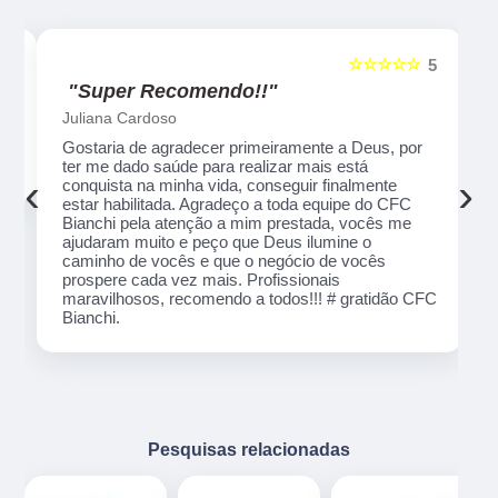
☆☆☆☆
☆☆☆☆☆
5
5
"Recomendo!!"
Alexsandro Sr
por ter
Um lugar muito bom, exelente atendimento ao
sta na
público em geral. Adorei, pessoal muito profissional
‹
›
da.
em tudo, excelentes instrutores, nota 1000!!
atenção
peço que
ócio de
ão CFC
Pesquisas relacionadas