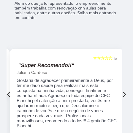
Além do que já foi apresentado, o empreendimento
também trabalha com renovação cnh aulas para
habilitados, entre outras opções. Saiba mais entrando
em contato.
☆☆
☆☆☆☆☆
5
5
"Recomendo!!"
Alexsandro Sr
ter
Um lugar muito bom, exelente atendimento ao
na
público em geral. Adorei, pessoal muito profissional
‹
›
em tudo, excelentes instrutores, nota 1000!!
ção
 que
 de
FC