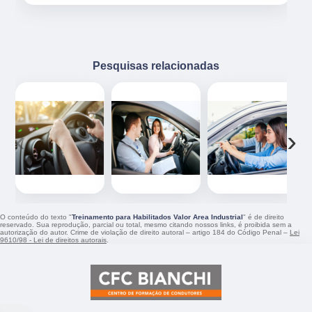
Pesquisas relacionadas
‹
›
O conteúdo do texto "
Treinamento para Habilitados Valor Area Industrial
" é de direito
reservado. Sua reprodução, parcial ou total, mesmo citando nossos links, é proibida sem a
autorização do autor. Crime de violação de direito autoral – artigo 184 do Código Penal –
Lei
9610/98 - Lei de direitos autorais
.
CFC Bianchi