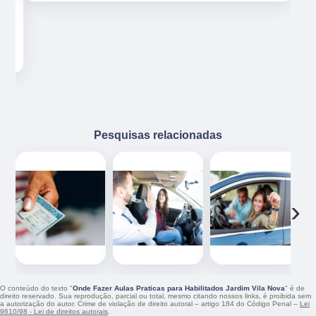
ue
e
Pesquisas relacionadas
‹
›
O conteúdo do texto "
Onde Fazer Aulas Praticas para Habilitados Jardim Vila Nova
" é de
direito reservado. Sua reprodução, parcial ou total, mesmo citando nossos links, é proibida sem
a autorização do autor. Crime de violação de direito autoral – artigo 184 do Código Penal –
Lei
9610/98 - Lei de direitos autorais
.