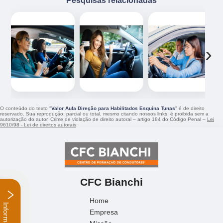
‹
›
O conteúdo do texto "
Valor Aula Direção para Habilitados Esquina Tunas
" é de direito
reservado. Sua reprodução, parcial ou total, mesmo citando nossos links, é proibida sem a
autorização do autor. Crime de violação de direito autoral – artigo 184 do Código Penal –
Lei
9610/98 - Lei de direitos autorais
.
CFC Bianchi
Home
Empresa
Informações
Missão