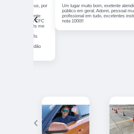
te a Deus, por
Um lugar muito bom, exelente atendimento ao
ais está
público em geral. Adorei, pessoal muito
‹
 finalmente
profissional em tudo, excelentes instrutores,
equipe do CFC
nota 1000!!
ada, vocês me
lumine o
 de vocês
nais
! # gratidão
‹