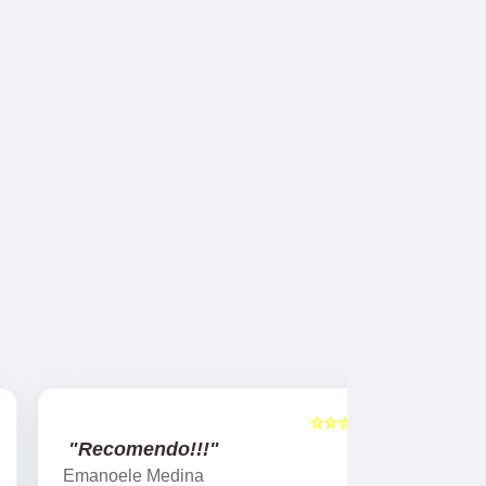
☆☆☆☆☆
5
"Recomendo!!!"
"Super 
Emanoele Medina
Juliana Ca