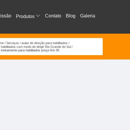
issão
Contato
Blog
Galeria
Produtos
me
Serviços
aulas de direção para habilitados
 habilitados com medo de dirigir Rio Grande do Sul
treinamento para habilitados preço Km 35