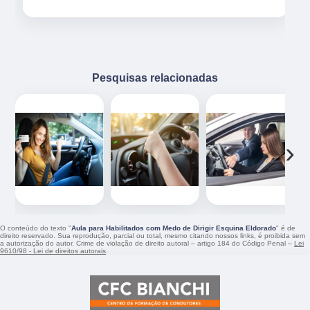
Pesquisas relacionadas
‹
›
O conteúdo do texto "
Aula para Habilitados com Medo de Dirigir Esquina Eldorado
" é de
direito reservado. Sua reprodução, parcial ou total, mesmo citando nossos links, é proibida sem
a autorização do autor. Crime de violação de direito autoral – artigo 184 do Código Penal –
Lei
9610/98 - Lei de direitos autorais
.