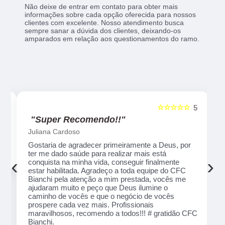
Não deixe de entrar em contato para obter mais
informações sobre cada opção oferecida para nossos
clientes com excelente. Nosso atendimento busca
sempre sanar a dúvida dos clientes, deixando-os
amparados em relação aos questionamentos do ramo.
☆
☆☆☆☆☆
5
5
"Recomendo!!"
Alexsandro Sr
er
Um lugar muito bom, exelente atendimento ao
a
público em geral. Adorei, pessoal muito profissional
‹
›
em tudo, excelentes instrutores, nota 1000!!
ão
que
de