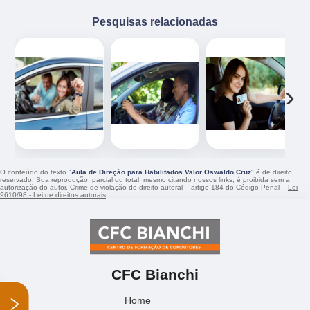
Pesquisas relacionadas
‹
›
O conteúdo do texto "
Aula de Direção para Habilitados Valor Oswaldo Cruz
" é de direito
reservado. Sua reprodução, parcial ou total, mesmo citando nossos links, é proibida sem a
autorização do autor. Crime de violação de direito autoral – artigo 184 do Código Penal –
Lei
9610/98 - Lei de direitos autorais
.
CFC Bianchi
Home