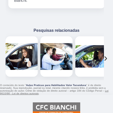
Pesquisas relacionadas
‹
›
O conteúdo do texto "
Aulas Praticas para Habilitados Valor Tucunduva
" é de direito
reservado. Sua reprodução, parcial ou total, mesmo citando nossos links, é proibida sem a
autorização do autor. Crime de violação de direito autoral – artigo 184 do Código Penal –
Lei
9610/98 - Lei de direitos autorais
.