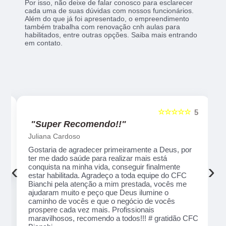
Por isso, não deixe de falar conosco para esclarecer
cada uma de suas dúvidas com nossos funcionários.
Além do que já foi apresentado, o empreendimento
também trabalha com renovação cnh aulas para
habilitados, entre outras opções. Saiba mais entrando
em contato.
☆
☆☆☆☆☆
5
5
"Recomendo!!"
Alexsandro Sr
er
Um lugar muito bom, exelente atendimento ao
a
público em geral. Adorei, pessoal muito profissional
‹
›
em tudo, excelentes instrutores, nota 1000!!
ão
que
de