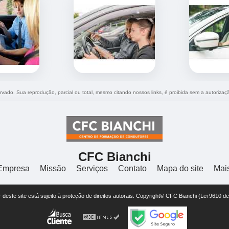
servado. Sua reprodução, parcial ou total, mesmo citando nossos links, é proibida sem a autorizaç
CFC Bianchi
Empresa
Missão
Serviços
Contato
Mapa do site
Mai
or deste site está sujeito à proteção de direitos autorais. Copyright© CFC Bianchi (Lei 9610 d