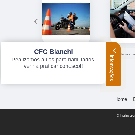
‹
CFC Bianchi
O conteúdo do texto "
Preço de Primeira Habilitação B Cohab
" é de direito re
Informações
Lei 9610/98 - Lei de direitos autorais
.
Realizamos aulas para habilitados,
venha praticar conosco!!
Home
O inteiro te