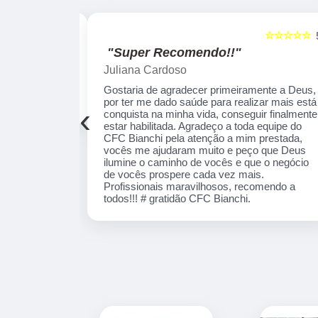
☆☆☆☆☆
☆☆☆☆☆
5
"Recomendo!!"
Alexsandro Sr
te a Deus, por
Um lugar muito bom, exelente atendimento ao
ais está
público em geral. Adorei, pessoal muito
‹
 finalmente
profissional em tudo, excelentes instrutores,
equipe do CFC
nota 1000!!
ada, vocês me
lumine o
 de vocês
nais
! # gratidão