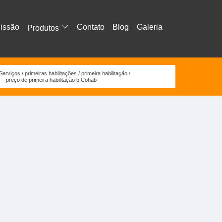
issão
Contato
Blog
Galeria
Produtos
Serviços
primeiras habilitações
primeira habilitação
preço de primeira habilitação b Cohab