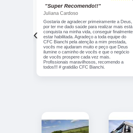
"Recomendo!!"
Alexsandro Sr
te a Deus, por
Um lugar muito bom, exelente atendimento ao
ais está
público em geral. Adorei, pessoal muito
‹
 finalmente
profissional em tudo, excelentes instrutores,
equipe do CFC
nota 1000!!
ada, vocês me
lumine o
 de vocês
nais
! # gratidão