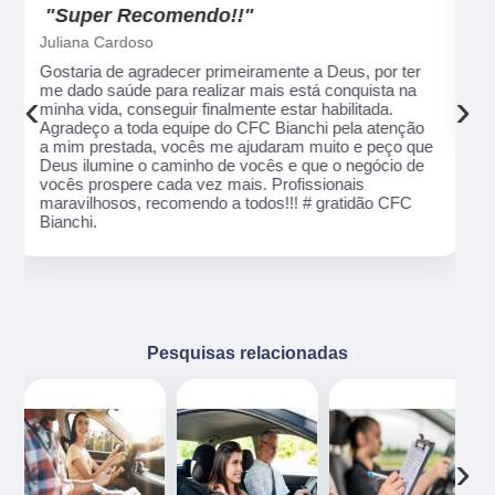
"Recomendo!!"
Alexsandro Sr
Um lugar muito bom, exelente atendimento ao
público em geral. Adorei, pessoal muito profissional
‹
›
em tudo, excelentes instrutores, nota 1000!!
o
ue
e
Pesquisas relacionadas
‹
›