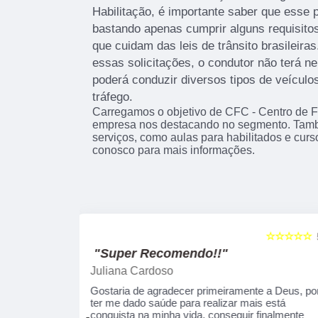
Habilitação, é importante saber que esse 
bastando apenas cumprir alguns requisitos
que cuidam das leis de trânsito brasileir
essas solicitações, o condutor não terá n
poderá conduzir diversos tipos de veículo
tráfego.
Carregamos o objetivo de CFC - Centro de 
empresa nos destacando no segmento. Tam
serviços, como aulas para habilitados e cur
conosco para mais informações.
☆☆☆☆☆
☆☆☆☆☆
5
"Recomendo!!"
Alexsandro Sr
te a Deus, por
Um lugar muito bom, exelente atendimento ao
ais está
público em geral. Adorei, pessoal muito
 finalmente
profissional em tudo, excelentes instrutores,