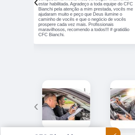
‹
equipe do CFC
nota 1000!!
ada, vocês me
lumine o
 de vocês
nais
! # gratidão
‹