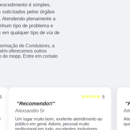
procedimento é simples,
 solicitados pelos órgãos
as. Atendendo plenamente a
enhum tipo de problema e
s em qualquer tipo de via de
Formação de Condutores, a
bém oferecemos outros
so de mopp. Entre em contato
☆☆☆☆☆
5
5
"Recomendo!!"
Artecom informatica
Atendimento especial, professores
qualificados, serviços de qualidade.