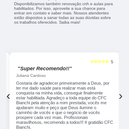
Disponibilizamos também renovação cnh e aulas para
habilitados. Por isso, aproveite a sua chance para
entrar em contato e saber mais. Nossos atendentes
estão dispostos a sanar todas as suas dúvidas sobre
os trabalhos oferecidos. Saiba mais!
☆☆☆☆
☆☆☆☆☆
5
5
"Recomendo!!"
Alexsandro Sr
por ter
Um lugar muito bom, exelente atendimento ao
sta na
público em geral. Adorei, pessoal muito profissional
‹
›
da.
em tudo, excelentes instrutores, nota 1000!!
atenção
peço que
ócio de
ão CFC