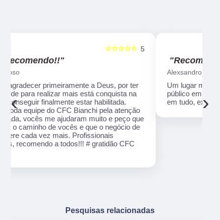
☆☆☆☆☆
5
5
"Recomendo!!"
Alexsandro Sr
Um lugar muito bom, exelente atendimento ao
público em geral. Adorei, pessoal muito profissional
‹
›
em tudo, excelentes instrutores, nota 1000!!
o
ue
e
Pesquisas relacionadas