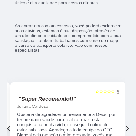
único e alta qualidade para nossos clientes.
Ao entrar em contato conosco, você poderá esclarecer
suas dúvidas, estamos à sua disposição, através de
um atendimento cuidadoso e comprometido com a sua
satisfação. Também trabalhamos com curso de mopp
e curso de transporte coletivo. Fale com nossos
especialistas.
☆☆☆☆
☆☆☆☆☆
5
5
"Recomendo!!"
Alexsandro Sr
por ter
Um lugar muito bom, exelente atendimento ao
sta na
público em geral. Adorei, pessoal muito profissional
‹
›
da.
em tudo, excelentes instrutores, nota 1000!!
atenção
peço que