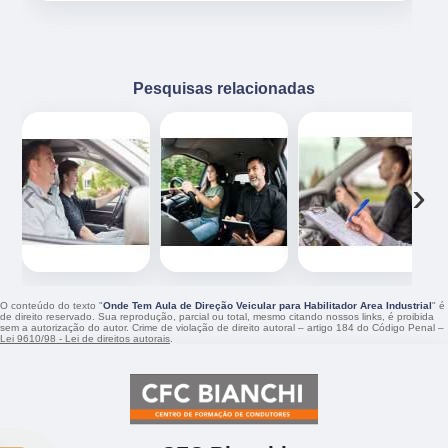
Pesquisas relacionadas
‹
›
O conteúdo do texto "
Onde Tem Aula de Direção Veicular para Habilitador Area Industrial
" é
de direito reservado. Sua reprodução, parcial ou total, mesmo citando nossos links, é proibida
sem a autorização do autor. Crime de violação de direito autoral – artigo 184 do Código Penal –
Lei 9610/98 - Lei de direitos autorais
.
CFC Bianchi