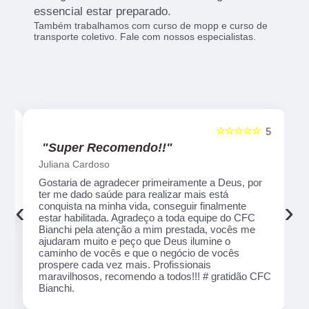
essencial estar preparado.
Também trabalhamos com curso de mopp e curso de
transporte coletivo. Fale com nossos especialistas.
☆
☆☆☆☆☆
5
5
"Recomendo!!"
Alexsandro Sr
er
Um lugar muito bom, exelente atendimento ao
a
público em geral. Adorei, pessoal muito profissional
‹
›
em tudo, excelentes instrutores, nota 1000!!
ão
que
de