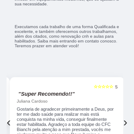
sua necessidade.
Executamos cada trabalho de uma forma Qualificada e
excelente, e também oferecemos outros trabalhamos,
além dos citados, como renovação cnh e aulas para
habilitados. Saiba mais entrando em contato conosco.
Teremos prazer em atender você!
☆☆
☆☆☆☆☆
5
5
"Recomendo!!"
Alexsandro Sr
r ter
Um lugar muito bom, exelente atendimento ao
a na
público em geral. Adorei, pessoal muito profissional
‹
›
.
em tudo, excelentes instrutores, nota 1000!!
enção
ço que