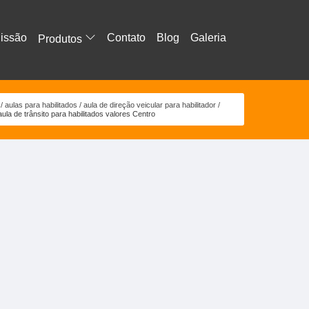
issão
Contato
Blog
Galeria
Produtos
aulas para habilitados
aula de direção veicular para habilitador
aula de trânsito para habilitados valores Centro