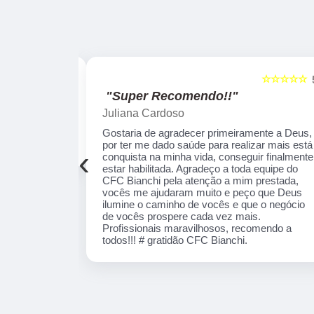
☆☆☆☆☆
☆☆☆☆☆
5
"Recomendo!!"
Alexsandro Sr
te a Deus, por
Um lugar muito bom, exelente atendimento ao
ais está
público em geral. Adorei, pessoal muito
‹
 finalmente
profissional em tudo, excelentes instrutores,
equipe do CFC
nota 1000!!
ada, vocês me
lumine o
 de vocês
nais
! # gratidão