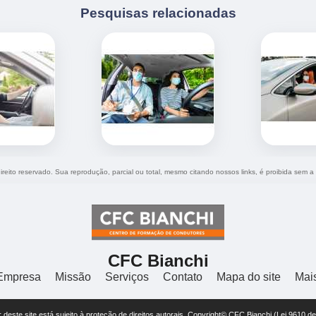
Pesquisas relacionadas
direito reservado. Sua reprodução, parcial ou total, mesmo citando nossos links, é proibida sem a
CFC Bianchi
Empresa
Missão
Serviços
Contato
Mapa do site
Mai
or deste site está sujeito à proteção de direitos autorais. Copyright© CFC Bianchi (Lei 9610 d