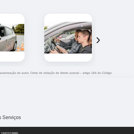
›
 autorização do autor. Crime de violação de direito autoral – artigo 184 do Código
s Serviços
e 19/02/1998)