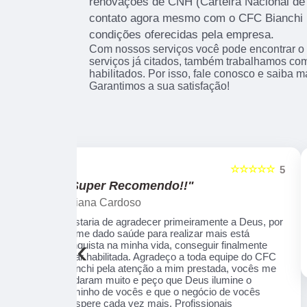
renovações de CNH (Carteira Nacional de 
contato agora mesmo com o CFC Bianchi 
condições oferecidas pela empresa.
Com nossos serviços você pode encontrar o
serviços já citados, também trabalhamos co
habilitados. Por isso, fale conosco e saiba 
Garantimos a sua satisfação!
☆☆☆☆☆
☆☆☆☆☆
5
"Recomendo!!"
Alexsandro Sr
te a Deus, por
Um lugar muito bom, exelente atendimento ao
ais está
público em geral. Adorei, pessoal muito
‹
 finalmente
profissional em tudo, excelentes instrutores,
equipe do CFC
nota 1000!!
ada, vocês me
lumine o
 de vocês
nais