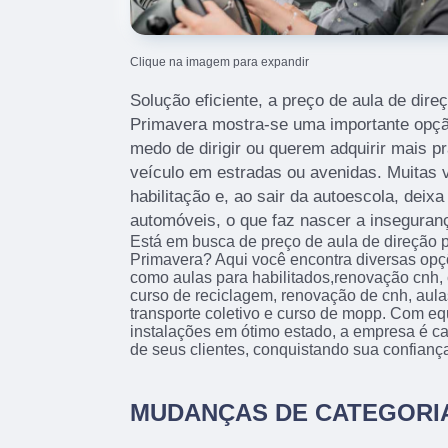
Clique na imagem para expandir
Solução eficiente, a preço de aula de dire
Primavera mostra-se uma importante opçã
medo de dirigir ou querem adquirir mais pr
veículo em estradas ou avenidas. Muitas 
habilitação e, ao sair da autoescola, deix
automóveis, o que faz nascer a inseguran
Está em busca de preço de aula de direção p
Primavera? Aqui você encontra diversas opçõ
como aulas para habilitados,renovação cnh, 
curso de reciclagem, renovação de cnh, aulas
transporte coletivo e curso de mopp. Com e
instalações em ótimo estado, a empresa é c
de seus clientes, conquistando sua confianç
MUDANÇAS DE CATEGORI