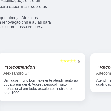
Habilitação), entre em
para saber mais sobre as
 que almeja. Além dos
m renovação cnh e aulas para
mais sobre nossa empresa.
☆☆☆☆☆
5
5
"Recomendo!!"
Artecom informatica
Atendimento especial, professores
qualificados, serviços de qualidade.