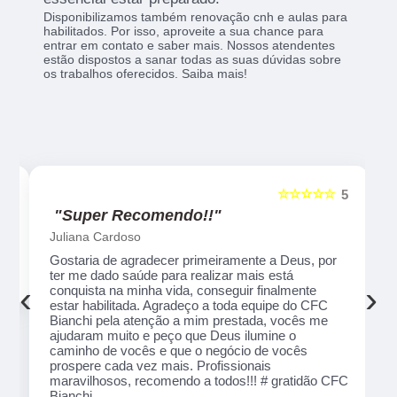
Disponibilizamos também renovação cnh e aulas para
habilitados. Por isso, aproveite a sua chance para
entrar em contato e saber mais. Nossos atendentes
estão dispostos a sanar todas as suas dúvidas sobre
os trabalhos oferecidos. Saiba mais!
☆☆
☆☆☆☆☆
5
5
"Recomendo!!"
Alexsandro Sr
ter
Um lugar muito bom, exelente atendimento ao
na
público em geral. Adorei, pessoal muito profissional
‹
›
em tudo, excelentes instrutores, nota 1000!!
ção
 que
 de
FC