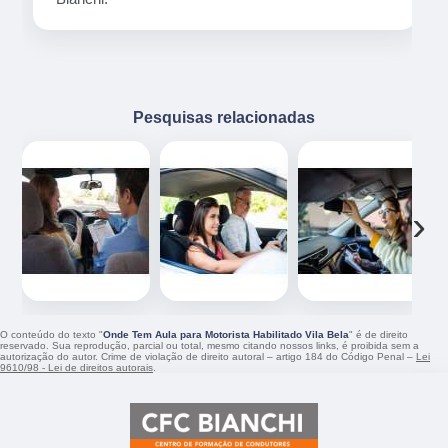
Pesquisas relacionadas
‹
›
O conteúdo do texto "
Onde Tem Aula para Motorista Habilitado Vila Bela
" é de direito
reservado. Sua reprodução, parcial ou total, mesmo citando nossos links, é proibida sem a
autorização do autor. Crime de violação de direito autoral – artigo 184 do Código Penal –
Lei
9610/98 - Lei de direitos autorais
.