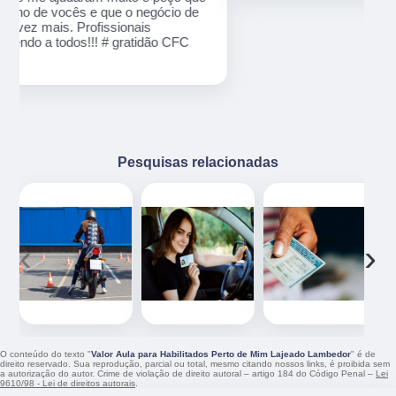
e
Pesquisas relacionadas
‹
›
O conteúdo do texto "
Valor Aula para Habilitados Perto de Mim Lajeado Lambedor
" é de
direito reservado. Sua reprodução, parcial ou total, mesmo citando nossos links, é proibida sem
a autorização do autor. Crime de violação de direito autoral – artigo 184 do Código Penal –
Lei
9610/98 - Lei de direitos autorais
.