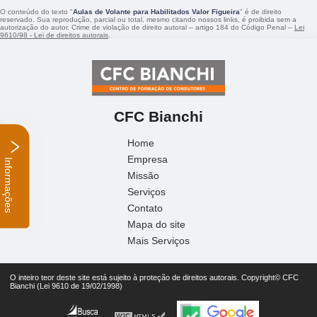
O conteúdo do texto "
Aulas de Volante para Habilitados Valor Figueira
" é de direito
reservado. Sua reprodução, parcial ou total, mesmo citando nossos links, é proibida sem a
autorização do autor. Crime de violação de direito autoral – artigo 184 do Código Penal –
Lei
9610/98 - Lei de direitos autorais
.
CFC Bianchi
Home
Empresa
Informações
Missão
Serviços
Contato
Mapa do site
Mais Serviços
O inteiro teor deste site está sujeito à proteção de direitos autorais. Copyright© CFC
Bianchi (Lei 9610 de 19/02/1998)