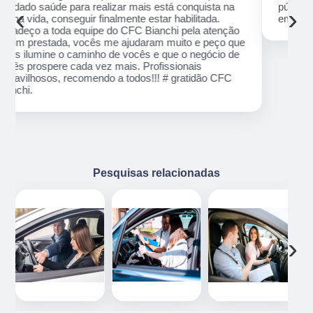
público em geral. Adorei, pessoal muito profissional
‹
›
em tudo, excelentes instrutores, nota 1000!!
o
ue
e
Pesquisas relacionadas
‹
›