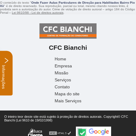
O conteúdo do texto "
Onde Fazer Aulas Particulares de Direção para Habilitados Bairro Pio
Xii
" é de direito reservado. Sua reprodução, parcial ou total, mesmo citando nossos links, é
proibida sem a autorização do autor. Crime de violação de direito autoral – artigo 184 do Código
Penal –
Lei 9610/98 - Lei de direitos autorais
.
CFC Bianchi
Home
Empresa
Informações
Missão
Serviços
Contato
Mapa do site
Mais Serviços
O inteiro teor deste site está sujeito à proteção de direitos autorais. Copyright© CFC
Bianchi (Lei 9610 de 19/02/1998)