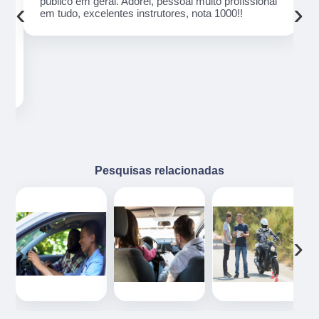
público em geral. Adorei, pessoal muito profissional
‹
›
em tudo, excelentes instrutores, nota 1000!!
o
ue
e
Pesquisas relacionadas
‹
›