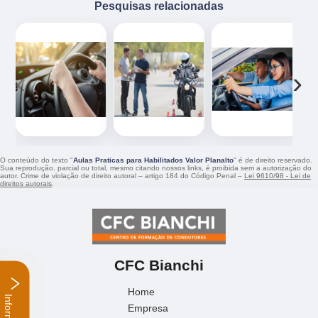
‹
›
O conteúdo do texto "
Aulas Praticas para Habilitados Valor Planalto
" é de direito reservado.
Sua reprodução, parcial ou total, mesmo citando nossos links, é proibida sem a autorização do
autor. Crime de violação de direito autoral – artigo 184 do Código Penal –
Lei 9610/98 - Lei de
direitos autorais
.
CFC Bianchi
Home
Empresa
Missão