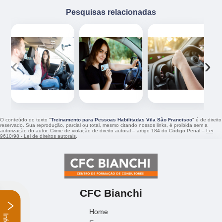
Pesquisas relacionadas
‹
›
O conteúdo do texto "
Treinamento para Pessoas Habilitadas Vila São Francisco
" é de direito
reservado. Sua reprodução, parcial ou total, mesmo citando nossos links, é proibida sem a
autorização do autor. Crime de violação de direito autoral – artigo 184 do Código Penal –
Lei
9610/98 - Lei de direitos autorais
.
CFC Bianchi
Home
Empresa