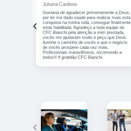
Alexsandro Sr
te a Deus, por
Um lugar muito bom, exelente atendimento ao
ais está
público em geral. Adorei, pessoal muito
‹
 finalmente
profissional em tudo, excelentes instrutores,
equipe do CFC
nota 1000!!
ada, vocês me
lumine o
 de vocês
nais
! # gratidão
‹