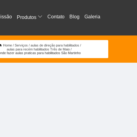
issão
Contato
Blog
Galeria
Produtos
Home
Serviços
aulas de direção para habilitados
aulas para recém habilitados Três de Maio
onde fazer aulas praticas para habilitados São Martinho