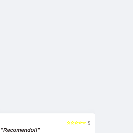
☆☆☆☆☆
5
"Recomendo!!!"
"Super 