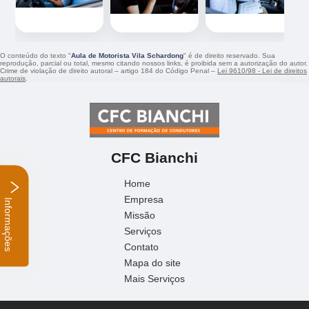
O conteúdo do texto "
Aula de Motorista Vila Schardong
" é de direito reservado. Sua
reprodução, parcial ou total, mesmo citando nossos links, é proibida sem a autorização do autor.
Crime de violação de direito autoral – artigo 184 do Código Penal –
Lei 9610/98 - Lei de direitos
autorais
.
CFC Bianchi
Home
Empresa
Informações
Missão
Serviços
Contato
Mapa do site
Mais Serviços