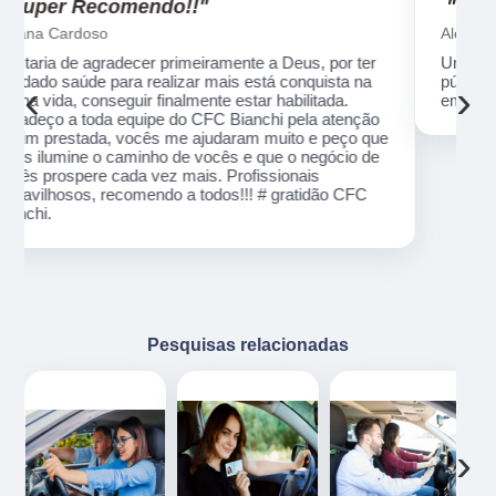
"Recomendo!!"
Alexsandro Sr
Um lugar muito bom, exelente atendimento ao
público em geral. Adorei, pessoal muito profissional
‹
›
em tudo, excelentes instrutores, nota 1000!!
o
ue
e
Pesquisas relacionadas
‹
›