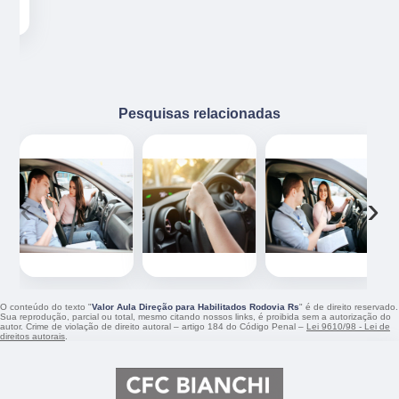
Pesquisas relacionadas
‹
›
O conteúdo do texto "
Valor Aula Direção para Habilitados Rodovia Rs
" é de direito reservado.
Sua reprodução, parcial ou total, mesmo citando nossos links, é proibida sem a autorização do
autor. Crime de violação de direito autoral – artigo 184 do Código Penal –
Lei 9610/98 - Lei de
direitos autorais
.