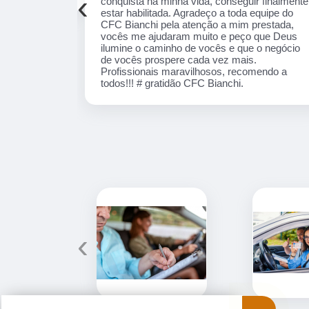
‹
 finalmente
profissional em tudo, excelentes instrutores,
equipe do CFC
nota 1000!!
ada, vocês me
lumine o
 de vocês
nais
! # gratidão
‹