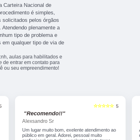
a Carteira Nacional de
procedimento é simples,
 solicitados pelos órgãos
as. Atendendo plenamente a
enhum tipo de problema e
s em qualquer tipo de via de
h, aulas para habilitados e
xe de entrar em contato para
cê ou seu empreendimento!
☆☆☆☆☆
5
5
"Recomendo!!"
Artecom informatica
Atendimento especial, professores
qualificados, serviços de qualidade.