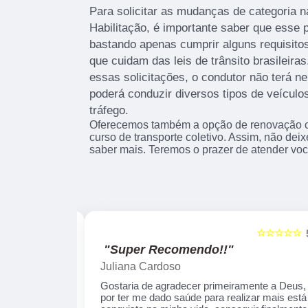
Para solicitar as mudanças de categoria n
Habilitação, é importante saber que esse 
bastando apenas cumprir alguns requisitos
que cuidam das leis de trânsito brasileir
essas solicitações, o condutor não terá n
poderá conduzir diversos tipos de veículo
tráfego.
Oferecemos também a opção de renovação cn
curso de transporte coletivo. Assim, não dei
saber mais. Teremos o prazer de atender vo
☆☆☆☆☆
☆☆☆☆☆
5
"Recomendo!!"
Alexsandro Sr
te a Deus, por
Um lugar muito bom, exelente atendimento ao
ais está
público em geral. Adorei, pessoal muito