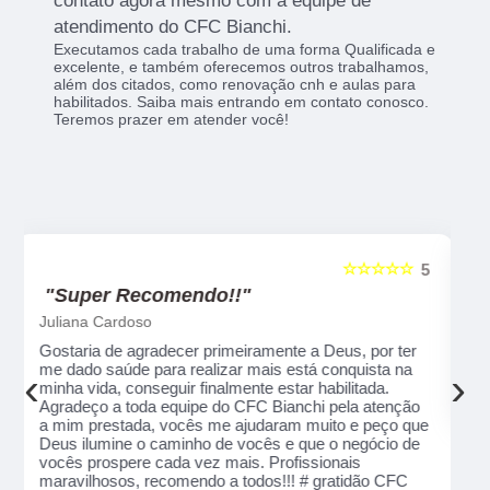
contato agora mesmo com a equipe de
atendimento do CFC Bianchi.
Executamos cada trabalho de uma forma Qualificada e
excelente, e também oferecemos outros trabalhamos,
além dos citados, como renovação cnh e aulas para
habilitados. Saiba mais entrando em contato conosco.
Teremos prazer em atender você!
☆☆☆☆☆
5
5
"Recomendo!!"
Alexsandro Sr
Um lugar muito bom, exelente atendimento ao
público em geral. Adorei, pessoal muito profissional
‹
›
em tudo, excelentes instrutores, nota 1000!!
o
ue
e