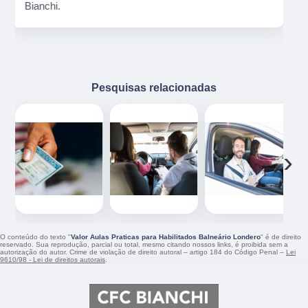
Pesquisas relacionadas
‹
›
O conteúdo do texto "
Valor Aulas Praticas para Habilitados Balneário Londero
" é de direito
reservado. Sua reprodução, parcial ou total, mesmo citando nossos links, é proibida sem a
autorização do autor. Crime de violação de direito autoral – artigo 184 do Código Penal –
Lei
9610/98 - Lei de direitos autorais
.