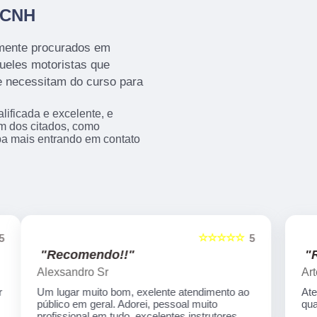
 CNH
mente procurados em
ueles motoristas que
 e necessitam do curso para
ificada e excelente, e
m dos citados, como
ba mais entrando em contato
☆☆☆☆☆
5
5
"Recomendo!!"
Artecom informatica
Atendimento especial, professores
qualificados, serviços de qualidade.