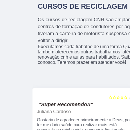
CURSOS DE RECICLAGEM
Os cursos de reciclagem CNH são ampla
centros de formação de condutores por aq
tiveram a carteira de motorista suspensa
voltar a dirigir.
Executamos cada trabalho de uma forma Qual
também oferecemos outros trabalhamos, alé
renovação cnh e aulas para habilitados. Sai
conosco. Teremos prazer em atender você!
☆☆☆☆☆
☆☆☆☆☆
5
"Recomendo!!"
Alexsandro Sr
te a Deus, por
Um lugar muito bom, exelente atendimento ao
ais está
público em geral. Adorei, pessoal muito
 finalmente
profissional em tudo, excelentes instrutores,