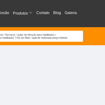
issão
Contato
Blog
Galeria
Produtos
me
Serviços
aulas de direção para habilitados
a habilitados Três de Maio
aula de motorista preço Interior