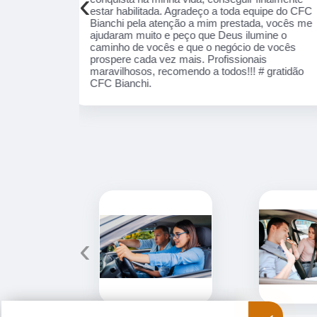
‹
equipe do CFC
nota 1000!!
ada, vocês me
lumine o
 de vocês
nais
! # gratidão
‹