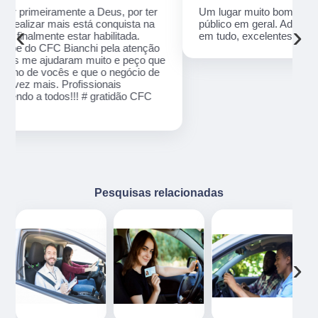
Um lugar muito bom, exelente atendimento ao
público em geral. Adorei, pessoal muito profissional
‹
›
em tudo, excelentes instrutores, nota 1000!!
o
ue
e
Pesquisas relacionadas
‹
›