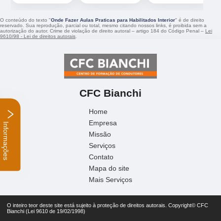
O conteúdo do texto "
Onde Fazer Aulas Praticas para Habilitados Interior
" é de direito
reservado. Sua reprodução, parcial ou total, mesmo citando nossos links, é proibida sem a
autorização do autor. Crime de violação de direito autoral – artigo 184 do Código Penal –
Lei
9610/98 - Lei de direitos autorais
.
CFC Bianchi
Home
Empresa
Informações
Missão
Serviços
Contato
Mapa do site
Mais Serviços
O inteiro teor deste site está sujeito à proteção de direitos autorais. Copyright© CFC
Bianchi (Lei 9610 de 19/02/1998)